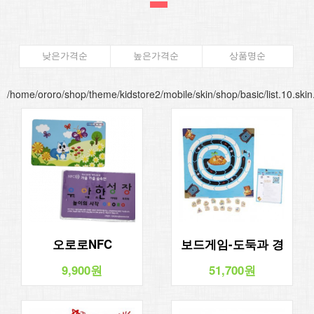
낮은가격순
높은가격순
상품명순
/home/ororo/shop/theme/kidstore2/mobile/skin/shop/basic/list.10.ski
오로로NFC
보드게임-도둑과 경
찰
9,900원
51,700원