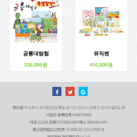
공룡대탐험
뮤직펜
330,000원
410,000원
주식회사 우아한성장
경기도 안산시 상록구 양지마을3길 39
회사명
주소
418-87-02699
사업자 등록번호
김경화
010-5022-2633
0504-381-9181
대표
전화
팩스
제 2023-경기안산-3553 호
통신판매업신고번호
이다은
개인정보관리책임자